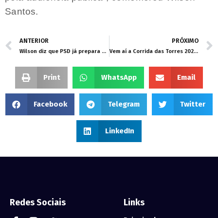
Santos.
ANTERIOR
PRÓXIMO
Wilson diz que PSD já prepara convites para ato de filiação de Botelho mesmo sem decisão final de deputado
Vem aí a Corrida das Torres 2023: 7 km de esporte e pura emoção
Print
WhatsApp
Email
Facebook
Telegram
Twitter
LinkedIn
Redes Sociais
Links