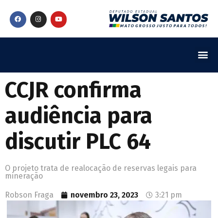
CCJR confirma
audiência para
discutir PLC 64
O projeto trata de realocação de reservas legais para
mineração
Robson Fraga
novembro 23, 2023
3:21 pm