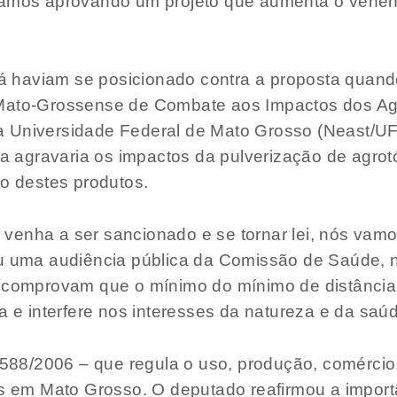
stamos aprovando um projeto que aumenta o vene
 haviam se posicionado contra a proposta quand
 Mato-Grossense de Combate aos Impactos dos Ag
 Universidade Federal de Mato Grosso (Neast/UFM
ima agravaria os impactos da pulverização de agr
mo destes produtos.
enha a ser sancionado e se tornar lei, nós vamos
eu uma audiência pública da Comissão de Saúde, 
e comprovam que o mínimo do mínimo de distância
da e interfere nos interesses da natureza e da s
8.588/2006 – que regula o uso, produção, comérci
os em Mato Grosso. O deputado reafirmou a importâ