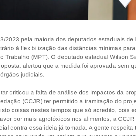
33/2023 pela maioria dos deputados estaduais de M
rário à flexibilização das distâncias mínimas par
 do Trabalho (MPT). O deputado estadual Wilson S
oposta, alertou que a medida foi aprovada sem qu
órgãos judiciais.
ar criticou a falta de análise dos impactos da pro
Redação (CCJR) ter permitido a tramitação do pro
o visto coisas nestes tempos que só acredito, poi
favor por mais agrotóxicos nos alimentos, a CCJR
ial contra essa ideia já tomada. A gente respeita