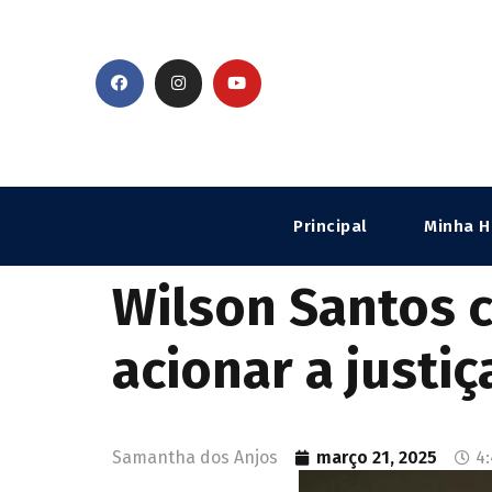
Principal
Minha H
Wilson Santos 
acionar a justiç
Samantha dos Anjos
março 21, 2025
4