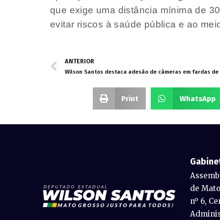
que exige uma distância mínima de 300
evitar riscos à saúde pública e ao mei
ANTERIOR
Wilson Santos destaca adesão de câmeras em fardas de po
Print
WhatsApp
Gabine
Assembl
de Mato
nº 6, Ce
Adminis