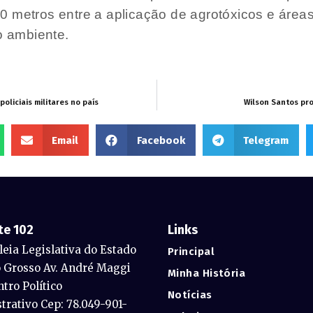
 metros entre a aplicação de agrotóxicos e áreas
o ambiente.
liciais militares no país
Wilson Santos pro
Email
Facebook
Telegram
te 102
Links
eia Legislativa do Estado
Principal
 Grosso Av. André Maggi
Minha História
ntro Político
Notícias
trativo Cep: 78.049-901-