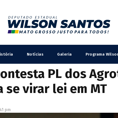
istória
Notícias
Galeria
Programa Wilso
contesta PL dos Agro
a se virar lei em MT
:41 pm