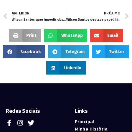
ANTERIOR
PRÓXIMO
Wilson Santos quer impedir obstrução de informações pelos órgãos públicos fiscalizados pela ALMT
Wilson Santos destaca papel histórico e novos avanços com free shop em Cáceres
Print
WhatsApp
Email
Facebook
Telegram
Twitter
LinkedIn
Redes Sociais
Links
Principal
Minha História