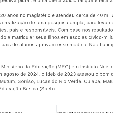
ctiva plural, é uma oferta adicional que é feita às
20 anos no magistério e atendeu cerca de 40 mil 
 a realização de uma pesquisa ampla, para levanta
ntes, pais e responsáveis. Com base nos resultado
do a matricular seus filhos em escolas cívico-mil
 pais de alunos aprovam esse modelo. Não há imp
Ministério da Educação (MEC) e o Instituto Naci
 em agosto de 2024, o Ideb de 2023 atestou o bo
a Mutum, Sorriso, Lucas do Rio Verde, Cuiabá, Ma
 Educação Básica (Saeb).