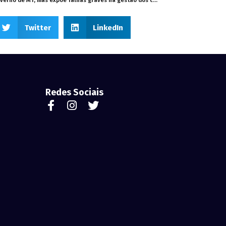
Wilson Santos reconhece avanços do governo de MT, mas expõe falhas graves na gestão dos consignados
Twitter
LinkedIn
Redes Sociais