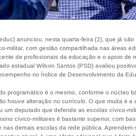
uc) anunciou, nesta quarta-feira (2), que já são 
o-militar, com gestão compartilhada nas áreas ed
ocente de profissionais da educação e o apoio de
do estadual Wilson Santos (PSD) avaliou positi
esempenho no Índice de Desenvolvimento da Educ
údo programático é o mesmo, conforme o núcleo bá
o houve alteração no currículo. O que muda é a 
ou um deputado que defende as escolas cívico-mil
ensino cívico-militares é bastante superior, com b
 nas demais escolas da rede pública. Aprendem-se