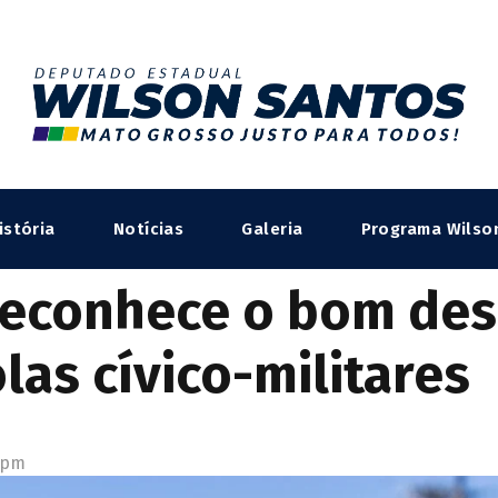
istória
Notícias
Galeria
Programa Wilso
 reconhece o bom d
las cívico-militares
 pm