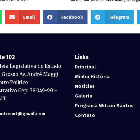
 em Mato Grosso
Email
Facebook
Telegram
te 102
Links
eia Legislativa do Estado
Principal
 Grosso Av. André Maggi
Minha História
ntro Político
Notícias
trativo Cep: 78.049-901-
Galeria
MT.
Programa Wilson Santos
antosmt@gmail.com
Contato