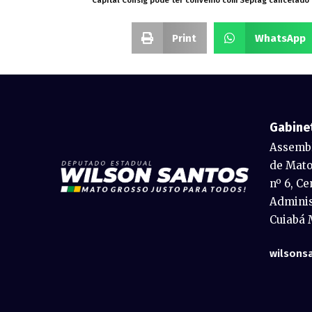
Capital Consig pode ter convênio com Seplag cancelado
Print
WhatsApp
Gabine
Assembl
de Mato
nº 6, Ce
Adminis
Cuiabá 
wilsons