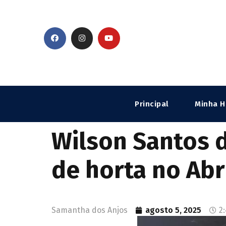
Principal
Minha H
Wilson Santos d
de horta no Ab
Samantha dos Anjos
agosto 5, 2025
2