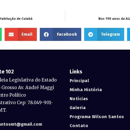
 Habitação de Cuiabá
Nos 190 anos da AL
Email
Facebook
Telegram
te 102
Links
eia Legislativa do Estado
Principal
 Grosso Av. André Maggi
Minha História
ntro Político
Notícias
trativo Cep: 78.049-901-
Galeria
MT.
Programa Wilson Santos
antosmt@gmail.com
Contato