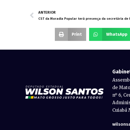
ANTERIOR
CST da Moradia Popular terá presença da secretária de
Print
WhatsApp
Gabine
Assembl
de Mato
nº 6, Ce
Adminis
Cuiabá 
wilsons