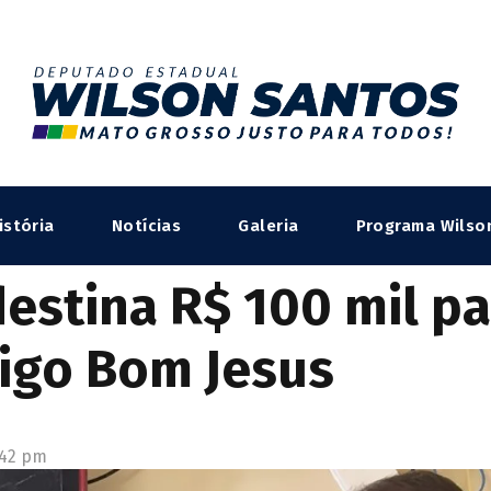
istória
Notícias
Galeria
Programa Wilso
estina R$ 100 mil p
rigo Bom Jesus
:42 pm