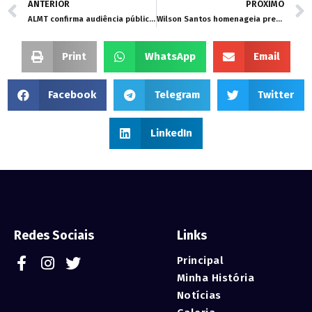
ANTERIOR
PRÓXIMO
ALMT confirma audiência pública sobre impactos da UHE Colíder nesta quinta-feira (18)
Wilson Santos homenageia prefeito de Cuiabá por adesão a loteamentos populares em Cuiabá
Print
WhatsApp
Email
Facebook
Telegram
Twitter
LinkedIn
Redes Sociais
Links
Principal
Minha História
Notícias