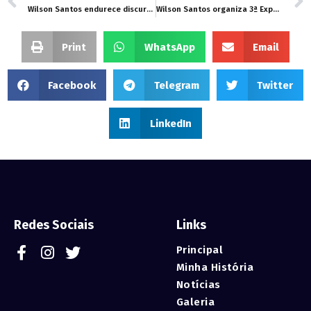
Wilson Santos endurece discurso e cobra definição dos membros para a CPI da Saúde
Wilson Santos organiza 3ª Expedição Fluvial para mapear irregularidades no rio Cuiabá
Print
WhatsApp
Email
Facebook
Telegram
Twitter
LinkedIn
Redes Sociais
Links
Principal
Minha História
Notícias
Galeria