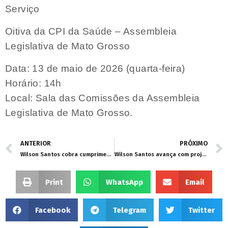
Serviço
Oitiva da CPI da Saúde – Assembleia
Legislativa de Mato Grosso
Data: 13 de maio de 2026 (quarta-feira)
Horário: 14h
Local: Sala das Comissões da Assembleia
Legislativa de Mato Grosso.
ANTERIOR
PRÓXIMO
Wilson Santos cobra cumprimento de lei que registra treinamentos de alto risco pelas forças de segurança de MT
Wilson Santos avança com projeto de auxílio alimentação para servidores de MT
Print
WhatsApp
Email
Facebook
Telegram
Twitter