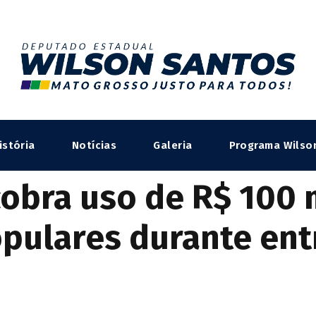
istória
Notícias
Galeria
Programa Wilso
cobra uso de R$ 100 
pulares durante ent