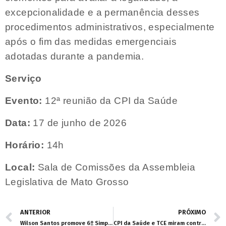
excepcionalidade e a permanência desses
procedimentos administrativos, especialmente
após o fim das medidas emergenciais
adotadas durante a pandemia.
Serviço
Evento:
12ª reunião da CPI da Saúde
Data:
17 de junho de 2026
Horário:
14h
Local:
Sala de Comissões da Assembleia
Legislativa de Mato Grosso
ANTERIOR
PRÓXIMO
Wilson Santos promove 6º Simpósio sobre Autismo para fortalecer rede de cuidado e inclusão em MT
CPI da Saúde e TCE miram contratos da OSS no Hospital Regional de Cáceres