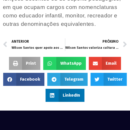
em que ocupam cargos com nomenclaturas
como educador infantil, monitor, recreador e
outras denominações equivalentes.
ANTERIOR
PRÓXIMO
Wilson Santos quer apoio aos municípios e rigor na aplicação da Lei Federal nº 15.326/2026 da educação infantil
Wilson Santos valoriza cultura ribeirinha e garante apoio à tradicional Festa de São Pedro
Print
WhatsApp
Email
Facebook
Telegram
Twitter
LinkedIn