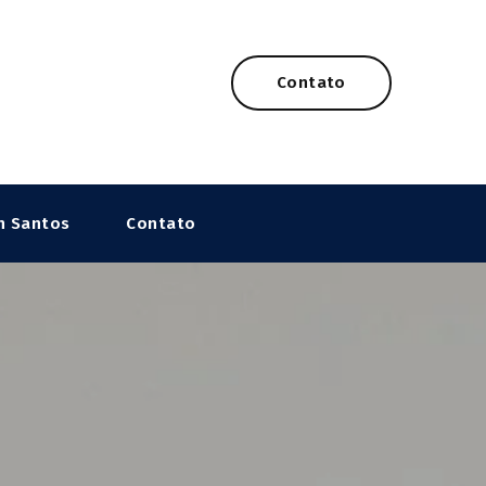
Contato
n Santos
Contato